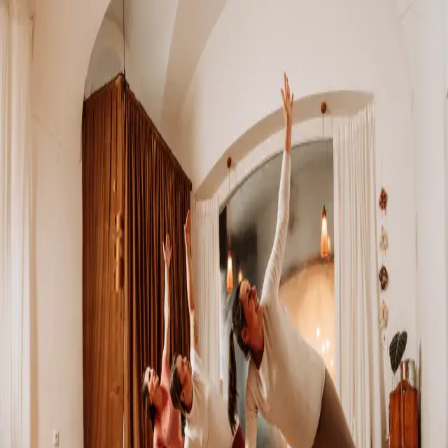
d
eep trust yoga
ty
Kostenlos anmelden
Dein Körper verändert sich
Dein Yoga mit
dir
Von der Schwangerschaft bis ins Wochenbett.
Selbstbewusst und
sicher.
Kostenlos anmelden